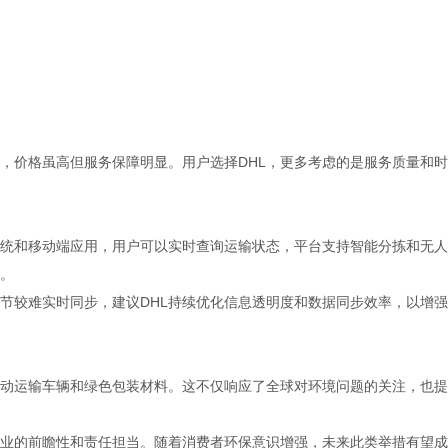
补，价格虽高但服务保障明显。用户选择DHL，更多考虑的是服务质量和
系统和移动端应用，用户可以实时查询运输状态，平台支持智能分拣和无
。
节较难实时同步，建议DHL持续优化信息透明度和数据同步效率，以增
电动运输车辆和绿色包装材料。这不仅响应了全球对环境问题的关注，也
企业的前瞻性和责任担当。随着消费者环保意识增强，未来此类举措有望