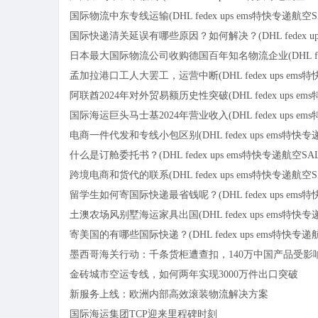
国际物流中东专线运输(DHL fedex ups ems特快专递航空
国际快递清关延误有哪些原因？如何解决？(DHL fedex ups
日本最大国际物流公司收购德国百年知名物流企业(DHL fedex
孟加拉港口工人大罢工，运营中断(DHL fedex ups ems
阿联酋2024年对外贸易额历史性突破(DHL fedex ups e
国际海运巨头马士基2024年营业收入(DHL fedex ups e
电商一件代发和专线小包区别(DHL fedex ups ems特快
什么是订舱委托书？(DHL fedex ups ems特快专递航空SA
跨境电商和货代的联系(DHL fedex ups ems特快专递航空
留学生如何寄国际快递最省钱呢？(DHL fedex ups ems
土澳农场风别墅海运家具出国(DHL fedex ups ems特快
寄美国的有哪些国际快递？(DHL fedex ups ems特快专
墨西哥海关行动：千条货柜遭查扣，140万中国产品受影
金砖城市空运专线，如何两年实现3000万件出口突破
新服务上线：欧洲内部高效滚装物流解决方案
国际海运集团TCP迎来里程碑时刻