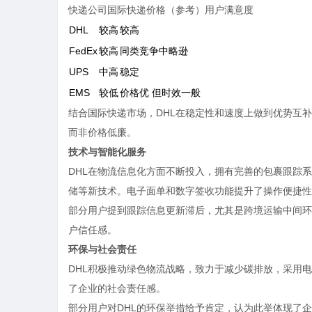
快递公司国际快递价格（参考）用户满意度
DHL
较高
较高
FedEx
较高
同类竞争中略逊
UPS
中高
稳定
EMS
较低
价格优 但时效一般
结合国际快递市场，DHL在稳定性和速度上做到优势互
而非价格低廉。
技术与智能化服务
DHL在物流信息化方面不断投入，拥有完善的包裹跟踪
储等新技术。电子面单和数字签收功能提升了操作便捷性
部分用户提到跟踪信息更新滞后，尤其是跨境运输中间环
户信任感。
环保与社会责任
DHL积极推动绿色物流战略，致力于减少碳排放，采用
了企业的社会责任感。
部分用户对DHL的环保举措给予肯定，认为此举体现了