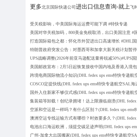
更多
进出口信息查询-就上
北京国际快递公司
飞
受关税影响，中美国际海运运费可能下调 #特快专递
美国对华关税加码，800美金免税取消，出口美国注意 #
打造国际箱包之都：怀化市外贸进出口高速增长 #DHL
特朗普政府突发公告：对墨西哥和加拿大新关税计划暂停实施
UPS战略调整(2026年前亚马逊配送量将锐减50%)#UPS
美国邮政宣布：2月5日起恢复接收中国内地及香港入境包
跨境电商国际物流小知识(DHL fedex ups ems特快专递航
COSCO定提快线(DHL fedex ups ems特快专递航空SAL海
国外入住新家不够仪式感(DHL fedex ups ems特快专递航
集装箱等卸载！创纪录拥堵！达上限濒临崩溃(DHL fedex up
空派和空运是一样吗？有什么区别？(DHL fedex ups em
澳洲空运专线运输方式有哪些？时效要多久？(DHL fedex up
电池出口海运欧洲，须提交碳足迹声明(DHL fedex ups e
广州-加拿大出国搬家(DHL fedex ups ems特快专递航空S