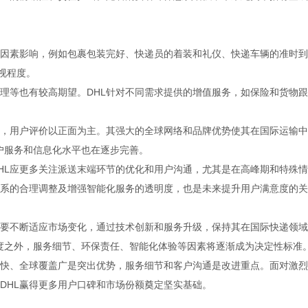
因素影响，例如包裹包装完好、快递员的着装和礼仪、快递车辆的准时到
视程度。
处理等也有较高期望。DHL针对不同需求提供的增值服务，如保险和货物
健，用户评价以正面为主。其强大的全球网络和品牌优势使其在国际运输
客户服务和信息化水平也在逐步完善。
HL应更多关注派送末端环节的优化和用户沟通，尤其是在高峰期和特殊
系的合理调整及增强智能化服务的透明度，也是未来提升用户满意度的关
需要不断适应市场变化，通过技术创新和服务升级，保持其在国际快递领
格和速度之外，服务细节、环保责任、智能化体验等因素将逐渐成为决定性标准
度快、全球覆盖广是突出优势，服务细节和客户沟通是改进重点。面对激
DHL赢得更多用户口碑和市场份额奠定坚实基础。